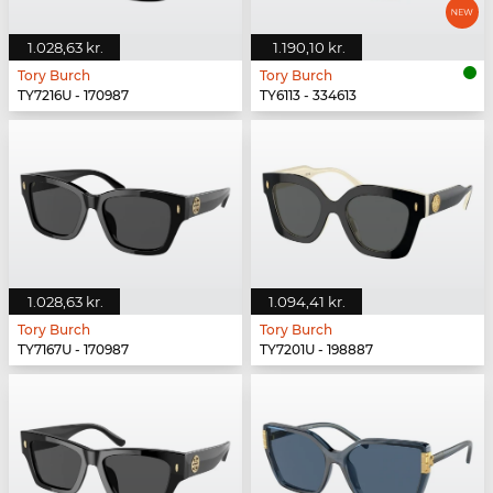
1.028,63 kr.
1.190,10 kr.
Tory Burch
Tory Burch
TY7216U - 170987
TY6113 - 334613
1.028,63 kr.
1.094,41 kr.
Tory Burch
Tory Burch
TY7167U - 170987
TY7201U - 198887