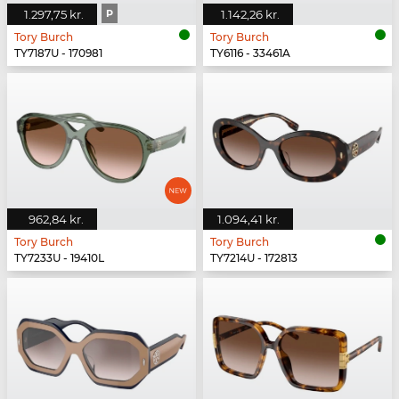
1.297,75 kr.
P
1.142,26 kr.
Tory Burch
Tory Burch
TY7187U - 170981
TY6116 - 33461A
962,84 kr.
1.094,41 kr.
Tory Burch
Tory Burch
TY7233U - 19410L
TY7214U - 172813