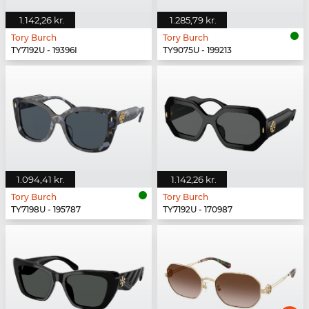
1.142,26 kr.
1.285,79 kr.
Tory Burch
Tory Burch
TY7192U - 19396I
TY9075U - 199213
1.094,41 kr.
1.142,26 kr.
Tory Burch
Tory Burch
TY7198U - 195787
TY7192U - 170987