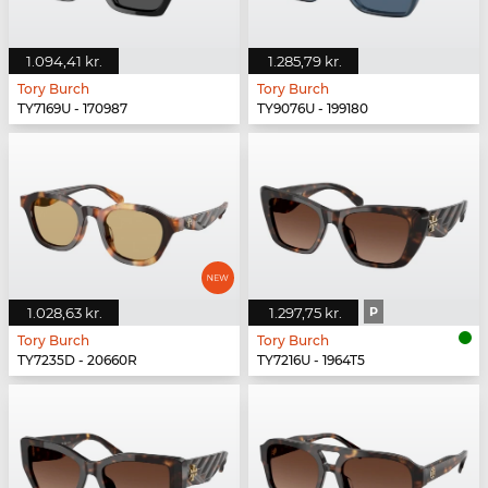
1.094,41 kr.
1.285,79 kr.
Tory Burch
Tory Burch
TY7169U - 170987
TY9076U - 199180
1.028,63 kr.
1.297,75 kr.
P
Tory Burch
Tory Burch
TY7235D - 20660R
TY7216U - 1964T5