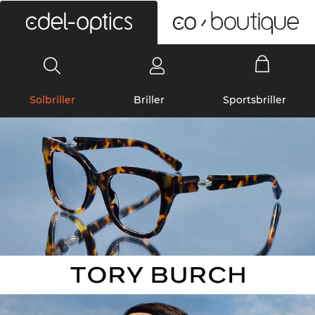
0
Solbriller
Briller
Sportsbriller