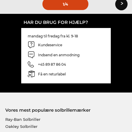
›
1
/4
HAR DU BRUG FOR HJÆLP?
mandag til fredag fra kl. 9-18
Kundeservice
Indsend en anmodning
+45 89 87 86 04
Få en returlabel
Vores mest populære solbrillemærker
Ray-Ban Solbriller
Oakley Solbriller