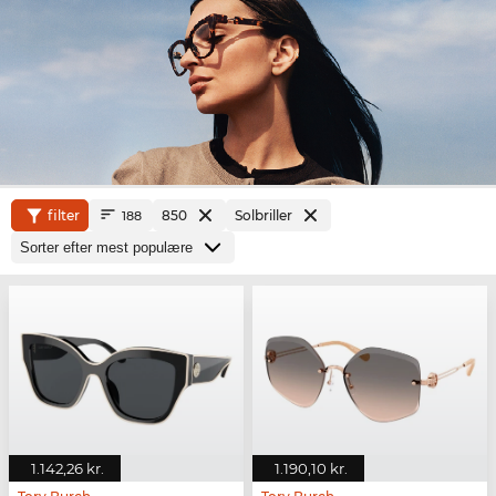
filter
850
Solbriller
188
1.142,26 kr.
1.190,10 kr.