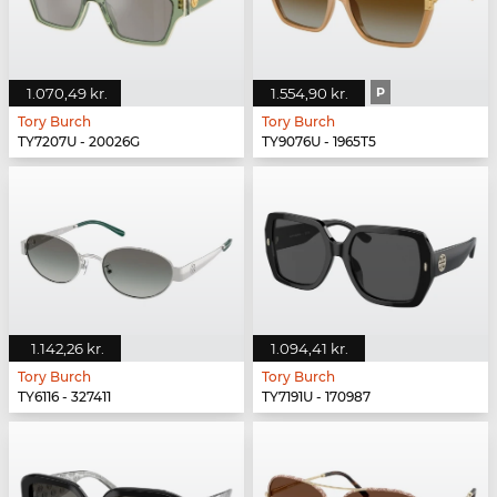
1.070,49 kr.
1.554,90 kr.
P
Tory Burch
Tory Burch
TY7207U - 20026G
TY9076U - 1965T5
1.142,26 kr.
1.094,41 kr.
Tory Burch
Tory Burch
TY6116 - 327411
TY7191U - 170987