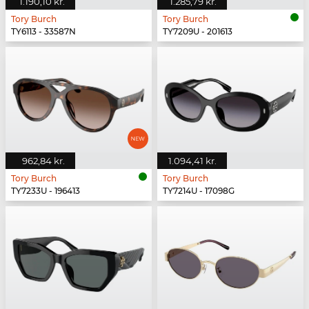
1.190,10 kr.
1.285,79 kr.
Tory Burch
Tory Burch
TY6113 - 33587N
TY7209U - 201613
962,84 kr.
1.094,41 kr.
Tory Burch
Tory Burch
TY7233U - 196413
TY7214U - 17098G