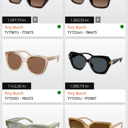
1.297,75 kr.
P
1.363,53 kr.
P
Tory Burch
Tory Burch
TY7187U - 1728T5
TY7224U - 1964T5
1.142,26 kr.
1.285,79 kr.
Tory Burch
Tory Burch
TY7213D - 195473
TY7215U - 170987