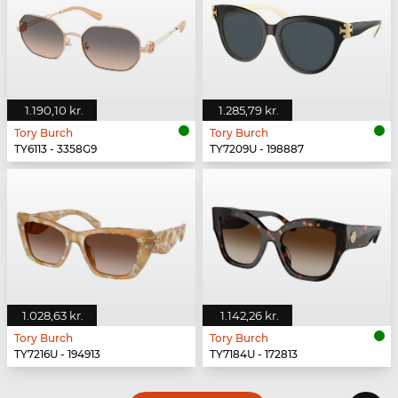
1.190,10 kr.
1.285,79 kr.
Tory Burch
Tory Burch
TY6113 - 3358G9
TY7209U - 198887
1.028,63 kr.
1.142,26 kr.
Tory Burch
Tory Burch
TY7216U - 194913
TY7184U - 172813