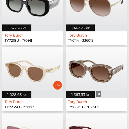
1.142,26 kr.
1.142,26 kr.
Tory Burch
Tory Burch
TY7218U - 170911
TY6114 - 336013
1.028,63 kr.
1.363,53 kr.
P
Tory Burch
Tory Burch
TY7235D - 197773
TY7226U - 2026T5