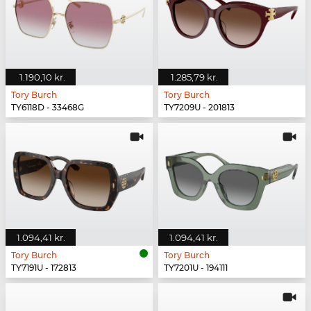
1.190,10 kr.
1.285,79 kr.
Tory Burch
Tory Burch
TY6118D - 33468G
TY7209U - 201813
1.094,41 kr.
1.094,41 kr.
Tory Burch
Tory Burch
TY7191U - 172813
TY7201U - 194111