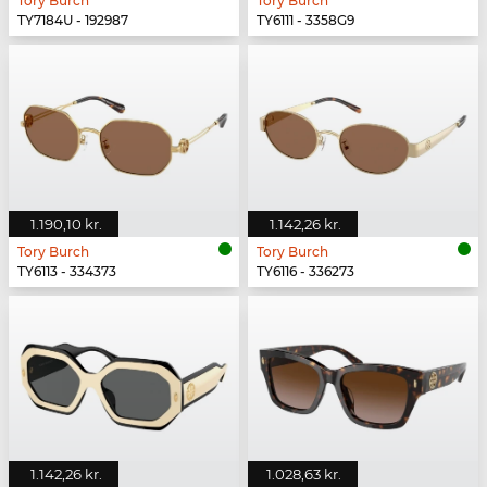
Tory Burch
Tory Burch
TY7184U - 192987
TY6111 - 3358G9
1.190,10 kr.
1.142,26 kr.
Tory Burch
Tory Burch
TY6113 - 334373
TY6116 - 336273
1.142,26 kr.
1.028,63 kr.