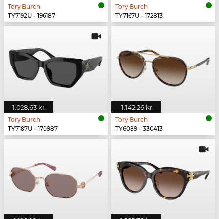
Tory Burch
Tory Burch
TY7192U - 196187
TY7167U - 172813
1.028,63 kr.
1.142,26 kr.
Tory Burch
Tory Burch
TY7187U - 170987
TY6089 - 330413