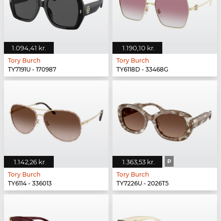
1.094,41 kr.
1.190,10 kr.
Tory Burch
Tory Burch
TY7191U - 170987
TY6118D - 33468G
1.142,26 kr.
1.363,53 kr.
P
Tory Burch
Tory Burch
TY6114 - 336013
TY7226U - 2026T5