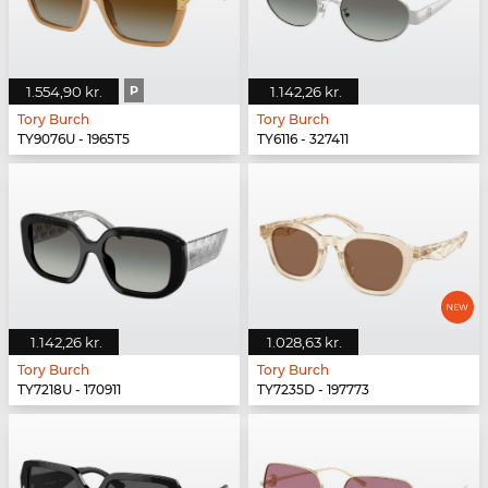
1.554,90 kr.
P
1.142,26 kr.
Tory Burch
Tory Burch
TY9076U - 1965T5
TY6116 - 327411
1.142,26 kr.
1.028,63 kr.
Tory Burch
Tory Burch
TY7218U - 170911
TY7235D - 197773