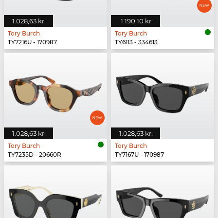
1.028,63 kr.
1.190,10 kr.
Tory Burch
Tory Burch
TY7216U - 170987
TY6113 - 334613
1.028,63 kr.
1.028,63 kr.
Tory Burch
Tory Burch
TY7235D - 20660R
TY7167U - 170987