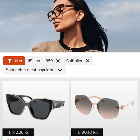
filter
850
Solbriller
188
1.142,26 kr.
1.190,10 kr.