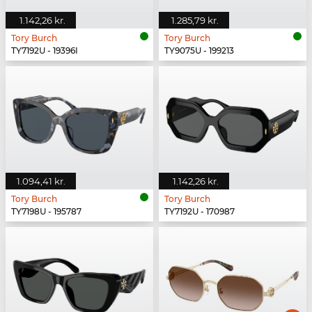
1.142,26 kr.
1.285,79 kr.
Tory Burch
Tory Burch
TY7192U - 19396I
TY9075U - 199213
1.094,41 kr.
1.142,26 kr.
Tory Burch
Tory Burch
TY7198U - 195787
TY7192U - 170987