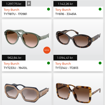
1.297,75 kr.
P
1.142,26 kr.
Tory Burch
Tory Burch
TY7187U - 170981
TY6116 - 33461A
962,84 kr.
1.094,41 kr.
Tory Burch
Tory Burch
TY7233U - 19410L
TY7214U - 172813