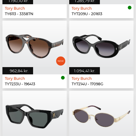
1.190,10 kr.
1.285,79 kr.
Tory Burch
Tory Burch
TY6113 - 33587N
TY7209U - 201613
962,84 kr.
1.094,41 kr.
Tory Burch
Tory Burch
TY7233U - 196413
TY7214U - 17098G