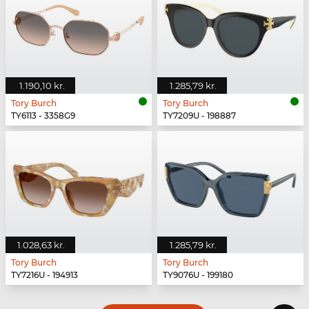
1.190,10 kr.
1.285,79 kr.
Tory Burch
Tory Burch
TY6113 - 3358G9
TY7209U - 198887
1.028,63 kr.
1.285,79 kr.
Tory Burch
Tory Burch
TY7216U - 194913
TY9076U - 199180