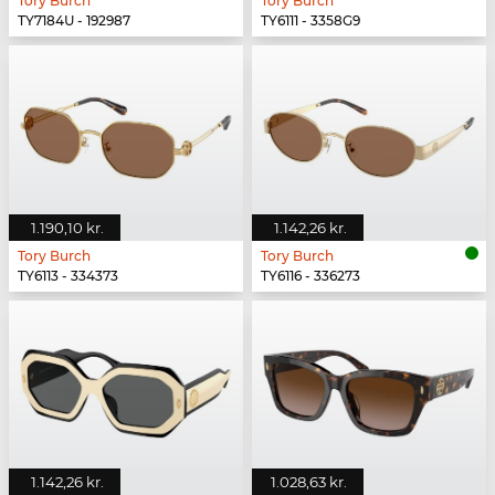
Tory Burch
Tory Burch
TY7184U - 192987
TY6111 - 3358G9
1.190,10 kr.
1.142,26 kr.
Tory Burch
Tory Burch
TY6113 - 334373
TY6116 - 336273
1.142,26 kr.
1.028,63 kr.