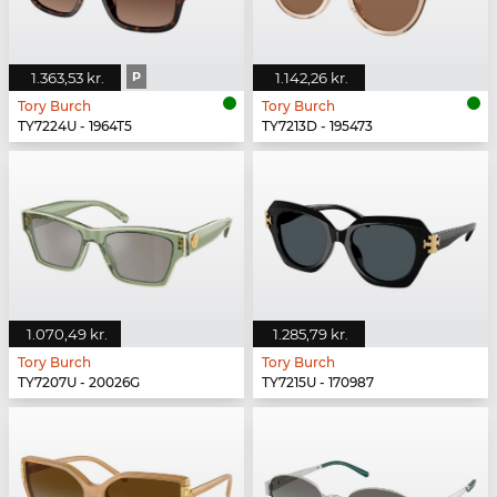
1.363,53 kr.
P
1.142,26 kr.
Tory Burch
Tory Burch
TY7224U - 1964T5
TY7213D - 195473
1.070,49 kr.
1.285,79 kr.
Tory Burch
Tory Burch
TY7207U - 20026G
TY7215U - 170987