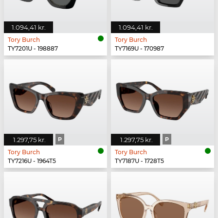
1.094,41 kr.
1.094,41 kr.
Tory Burch
Tory Burch
TY7201U - 198887
TY7169U - 170987
1.297,75 kr.
P
1.297,75 kr.
P
Tory Burch
Tory Burch
TY7216U - 1964T5
TY7187U - 1728T5