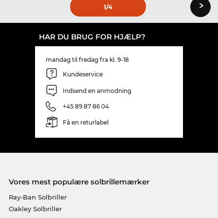
›
1
/4
HAR DU BRUG FOR HJÆLP?
mandag til fredag fra kl. 9-18
Kundeservice
Indsend en anmodning
+45 89 87 86 04
Få en returlabel
Vores mest populære solbrillemærker
Ray-Ban Solbriller
Oakley Solbriller