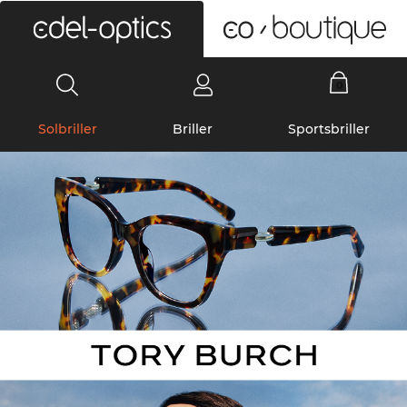
0
Solbriller
Briller
Sportsbriller